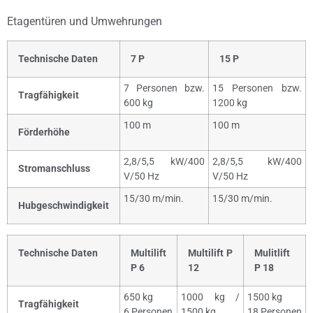
Etagentüren und Umwehrungen
Technische Daten
7 P
15 P
7 Personen bzw.
15 Personen bzw.
Tragfähigkeit
600 kg
1200 kg
100 m
100 m
Förderhöhe
2,8/5,5 kW/400
2,8/5,5 kW/400
Stromanschluss
V/50 Hz
V/50 Hz
15/30 m/min.
15/30 m/min.
Hubgeschwindigkeit
Technische Daten
Multilift
Multilift P
Mulitlift
P 6
12
P 18
650 kg
1000 kg /
1500 kg
Tragfähigkeit
6 Personen
1500 kg
18 Personen