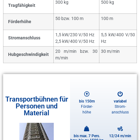
300 kg
500 kg
Tragfähigkeit
50 bzw. 100 m
100 m
Förderhöhe
1,5 kW/230 V/50 Hz
5,5 kW/400 V/50
Stromanschluss
2,5 kW/400 V/50 Hz
Hz
20 m/min bzw. 30
30 m/min
Hubgeschwindigkeit
m/min
Transportbühnen für
bis 150m
variabel
Personen und
Förder-
Strom-
Material
höhe
anschluss
bis max. 7 Pers.
12/24 m/min