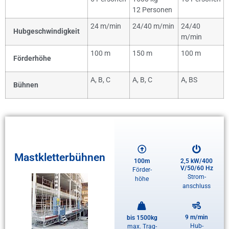
12 Personen
24 m/min
24/40 m/min
24/40
Hubgeschwindigkeit
m/min
100 m
150 m
100 m
Förderhöhe
A, B, C
A, B, C
A, BS
Bühnen
Mastkletterbühnen
100m
2,5 kW/400
V/50/60 Hz
Förder-
Strom-
höhe
anschluss
9 m/min
bis 1500kg
Hub-
max. Trag-