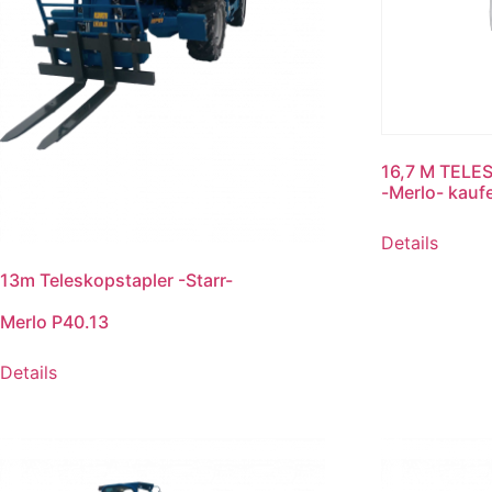
16,7 M TELE
-Merlo- kauf
Details
13m Teleskopstapler -Starr-
Merlo P40.13
Details