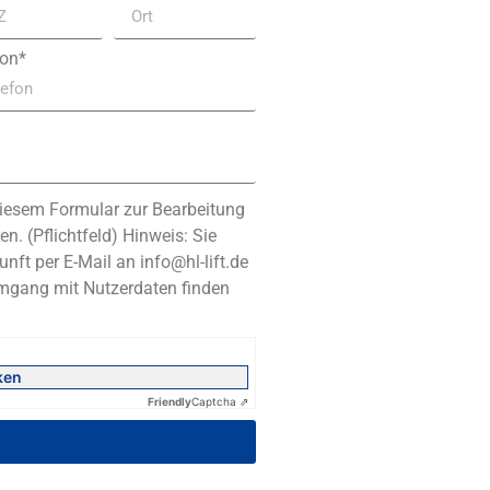
fon*
iesem Formular zur Bearbeitung
n. (Pflichtfeld) Hinweis: Sie
unft per E-Mail an info@hl-lift.de
Umgang mit Nutzerdaten finden
ken
Friendly
Captcha ⇗