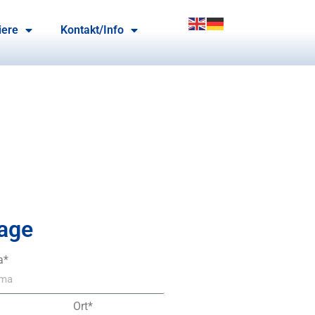
iere
Kontakt/Info
age
a*
Ort*