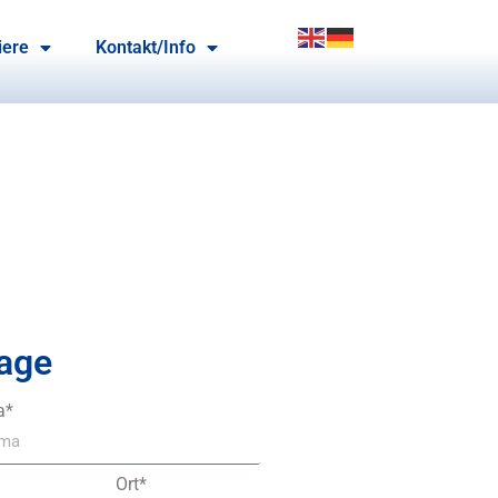
iere
Kontakt/Info
age
a*
Ort*