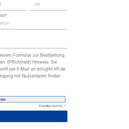
fon*
iesem Formular zur Bearbeitung
n. (Pflichtfeld) Hinweis: Sie
unft per E-Mail an info@hl-lift.de
Umgang mit Nutzerdaten finden
ken
Friendly
Captcha ⇗