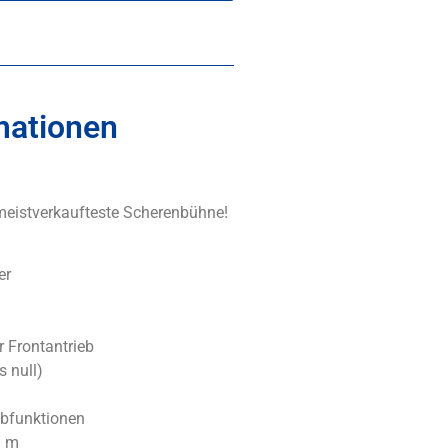
mationen
 meistverkaufteste Scherenbühne!
er
r Frontantrieb
 null)
ubfunktionen
1 m