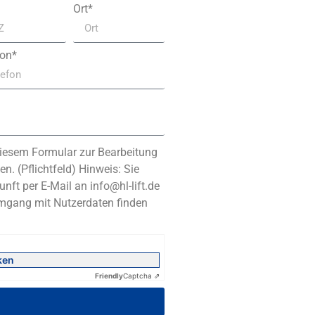
Ort*
fon*
iesem Formular zur Bearbeitung
n. (Pflichtfeld) Hinweis: Sie
unft per E-Mail an info@hl-lift.de
Umgang mit Nutzerdaten finden
ken
Friendly
Captcha ⇗