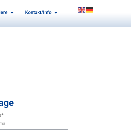
iere
Kontakt/Info
age
a*