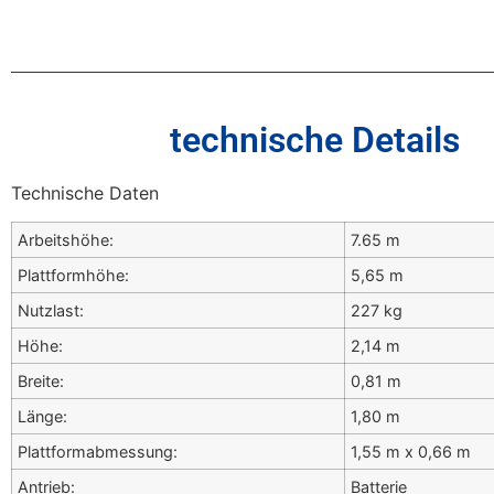
technische Details
Technische Daten
Arbeitshöhe:
7.65 m
Plattformhöhe:
5,65 m
Nutzlast:
227 kg
Höhe:
2,14 m
Breite:
0,81 m
Länge:
1,80 m
Plattformabmessung:
1,55 m x 0,66 m
Antrieb:
Batterie