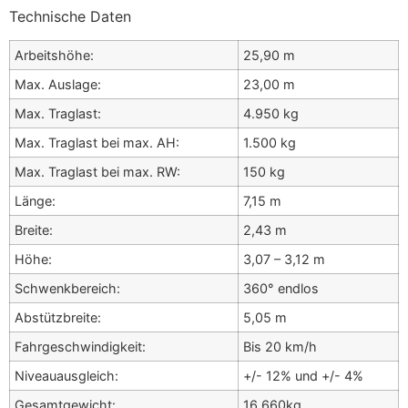
Technische Daten
Arbeitshöhe:
25,90 m
Max. Auslage:
23,00 m
Max. Traglast:
4.950 kg
Max. Traglast bei max. AH:
1.500 kg
Max. Traglast bei max. RW:
150 kg
Länge:
7,15 m
Breite:
2,43 m
Höhe:
3,07 – 3,12 m
Schwenkbereich:
360° endlos
Abstützbreite:
5,05 m
Fahrgeschwindigkeit:
Bis 20 km/h
Niveauausgleich:
+/- 12% und +/- 4%
Gesamtgewicht:
16.660kg