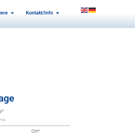
iere
Kontakt/Info
age
a*
Ort*