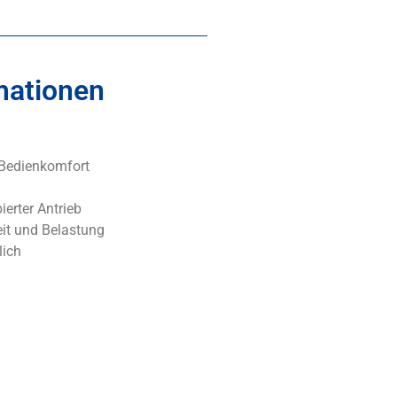
mationen
 Bedienkomfort
ierter Antrieb
eit und Belastung
lich