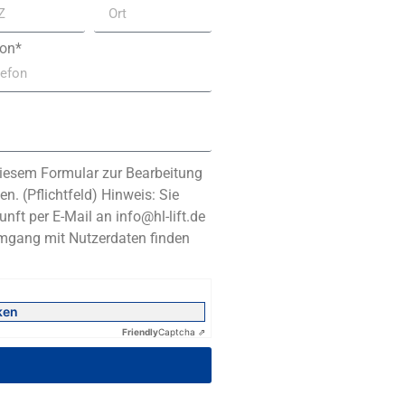
fon*
iesem Formular zur Bearbeitung
n. (Pflichtfeld) Hinweis: Sie
unft per E-Mail an info@hl-lift.de
Umgang mit Nutzerdaten finden
ken
Friendly
Captcha ⇗