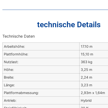
technische Details
Technische Daten
Arbeitshöhe:
17.10 m
Plattformhöhe:
15,10 m
Nutzlast:
363 kg
Höhe:
3,25 m
Breite:
2,24 m
Länge:
3,23 m
Plattformabmessung:
2,93m x 1,64m
Antrieb:
Hybrid