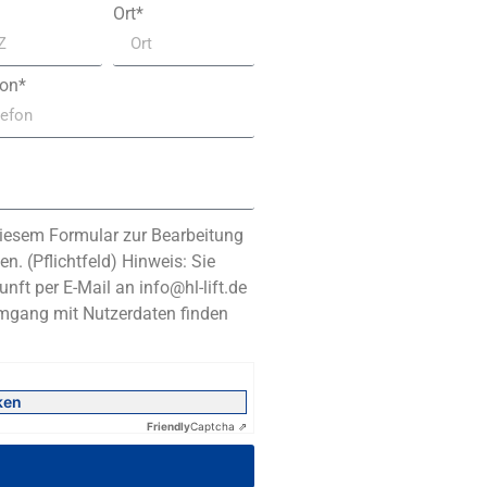
Ort*
fon*
iesem Formular zur Bearbeitung
n. (Pflichtfeld) Hinweis: Sie
unft per E-Mail an info@hl-lift.de
Umgang mit Nutzerdaten finden
ken
Friendly
Captcha ⇗