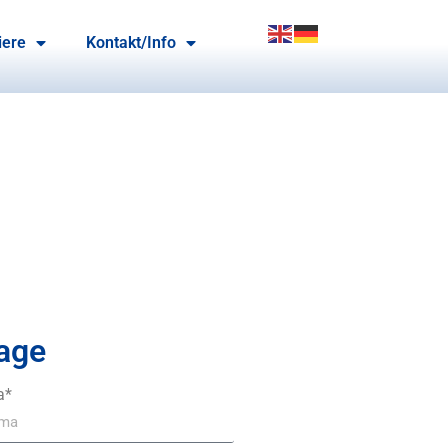
iere
Kontakt/Info
age
a*