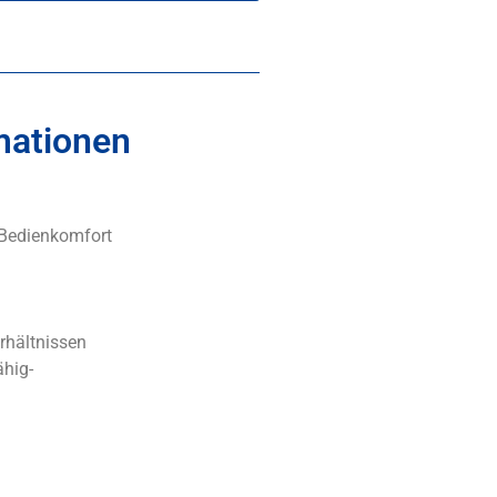
mationen
 Bedienkomfort
rhältnissen
ähig-