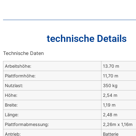
technische Details
Technische Daten
Arbeitshöhe:
13.70 m
Plattformhöhe:
11,70 m
Nutzlast:
350 kg
Höhe:
2,54 m
Breite:
1,19 m
Länge:
2,48 m
Plattformabmessung:
2,26m x 1,16m
Antrieb:
Batterie