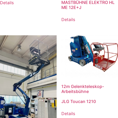
MASTBÜHNE ELEKTRO HL
Details
ME 12E+J
Details
12m Gelenkteleskop-
Arbeitsbühne
JLG Toucan 1210
Details